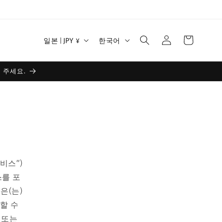
로
카
국
언
그
일본 | JPY ¥
한국어
트
가
어
인
/
 주세요.
지
역
서비스”)
스를 포
p은(는)
공할 수
 또는