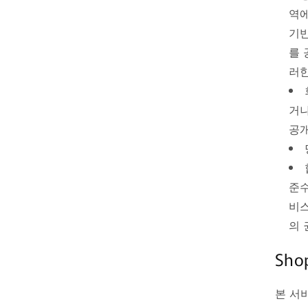
역에
기반
를 
러한
거나
공개
준수
비스
의 
Sho
본 서