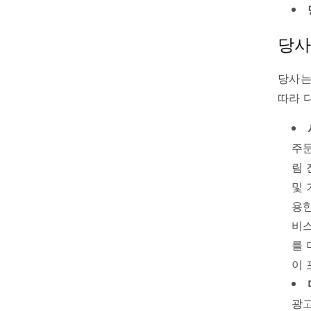
당사
당사는
따라 
주문
림 
및 
용한
비스
를 
이 
광고