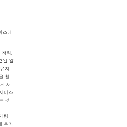
서비스에
 처리,
련된 알
 유지
을 활
게 서
 서비스
는 것
케팅,
에 추가