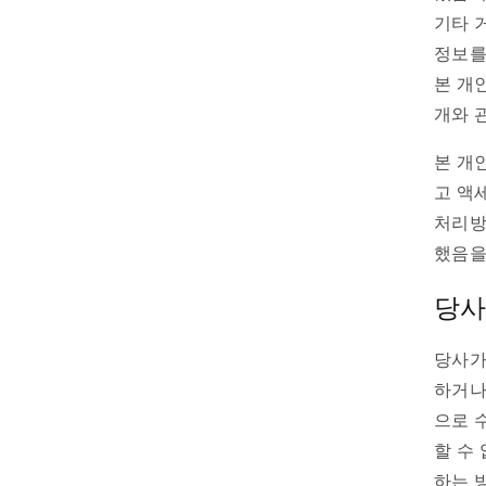
기타 
정보를
본 개
개와 
본 개
고 액
처리방
했음을
당사
당사가
하거나
으로 
할 수
하는 