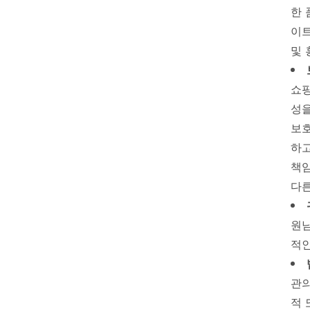
한 
이트
및 
쇼핑
성을
보호
하고
책임
다른
원님
적인
관의
적 