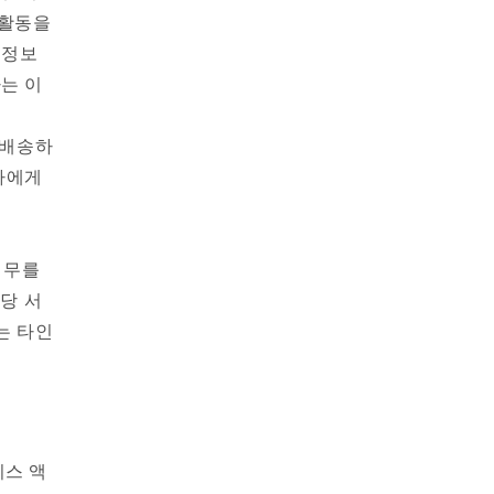
 활동을
 정보
는 이
 배송하
사에게
의무를
해당 서
는 타인
비스 액