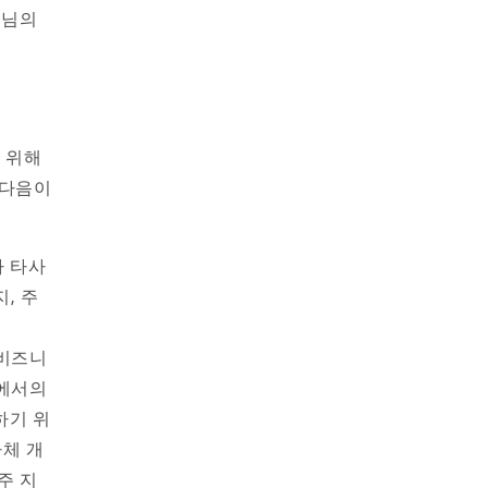
원님의
 위해
 다음이
타 타사
지, 주
 비즈니
트에서의
하기 위
자체 개
주 지