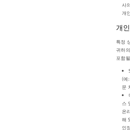
사의
개인
개인
특정 
귀하의
포함될
(예
문 
스 
온라
해 
인정