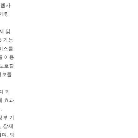
 웹사
마케팅
제 및
동 가능
서비스를
를 이용
 보호할
정보를
여 회
게 효과
.
정부 기
, 잠재
며, 당