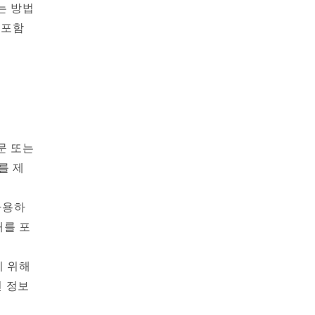
는 방법
 포함
문 또는
를 제
사용하
때를 포
기 위해
 정보