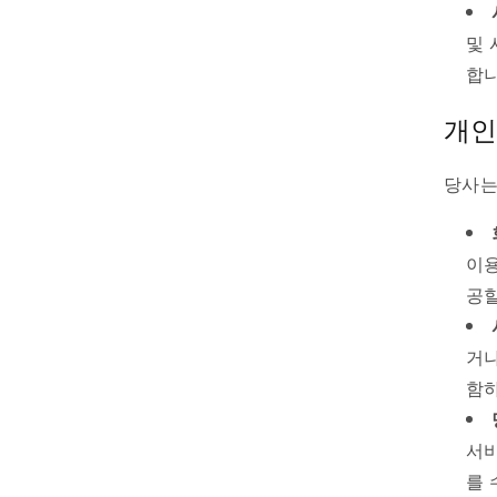
및 
합니
개인
당사는
이용
공할
거나
함하
서비
를 