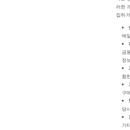
러한 
집하거
메일
금융
정보
함한
구매
당
기타