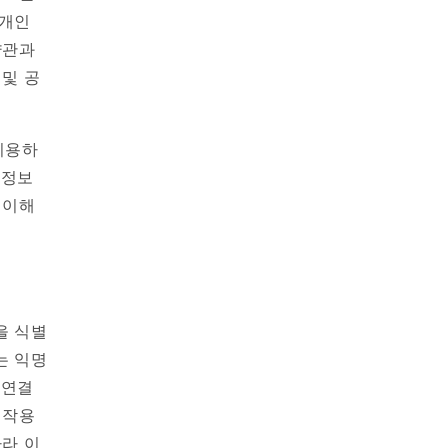
 개인
약관과
 및 공
이용하
인정보
 이해
을 식별
는 익명
 연결
 작용
따라 이