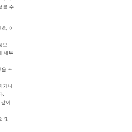
보를 수
호, 이
정보,
제 세부
정을 포
하거나
다.
 같이
소 및